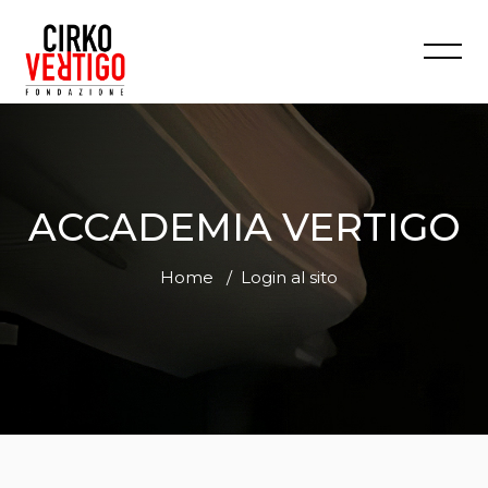
ACCADEMIA VERTIGO
Home
Login al sito
Vai al contenuto principale