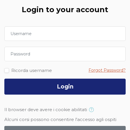
Login to your account
Username
Password
Ricorda username
Forgot Password?
Login
Il browser deve avere i cookie abilitati
Alcuni corsi possono consentire l'accesso agli ospiti